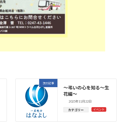
次の記事
～弔いの心を知る～生
花編～
2025年11月22日
イベント
カテゴリー