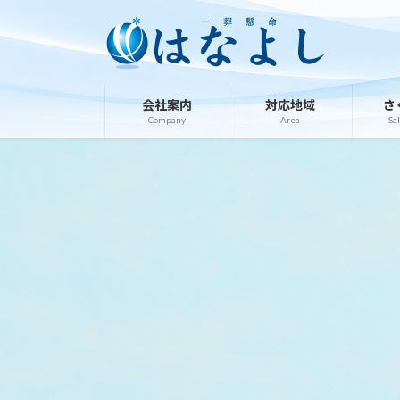
コ
ナ
ン
ビ
テ
ゲ
ン
ー
ツ
シ
会社案内
対応地域
さ
へ
ョ
Company
Area
Sa
ス
ン
キ
に
ッ
移
プ
動