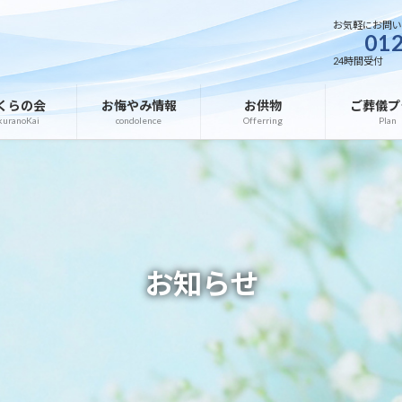
お気軽にお問
012
24時間受付
くらの会
お悔やみ情報
お供物
ご葬儀プ
kuranoKai
condolence
Offerring
Plan
お知らせ