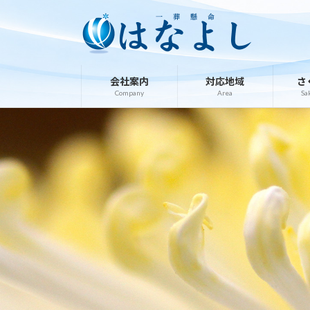
コ
ナ
ン
ビ
テ
ゲ
ン
ー
ツ
シ
会社案内
対応地域
さ
へ
ョ
Company
Area
Sa
ス
ン
キ
に
ッ
移
プ
動