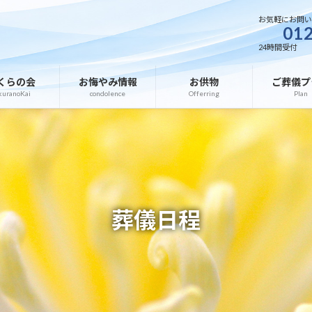
お気軽にお問
012
24時間受付
くらの会
お悔やみ情報
お供物
ご葬儀プ
kuranoKai
condolence
Offerring
Plan
葬儀日程