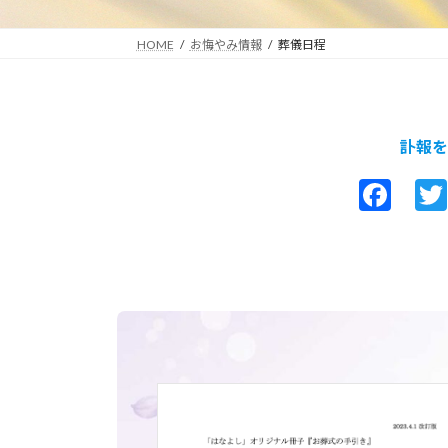
HOME
お悔やみ情報
葬儀日程
訃報を
F
a
c
e
b
o
o
k