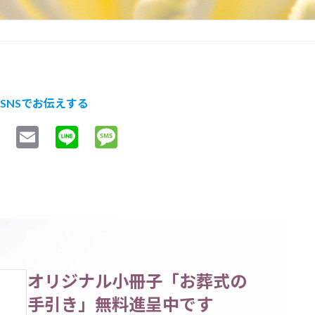
SNSでお伝えする
T
E
L
M
w
m
i
e
i
a
n
s
t
i
e
s
t
l
a
e
g
r
e
オリジナル小冊子「お葬式の
手引き」無料進呈中です