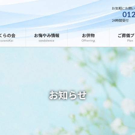
お気軽にお問
012
24時間受付
くらの会
お悔やみ情報
お供物
ご葬儀プ
kuranoKai
condolence
Offerring
Plan
お知らせ