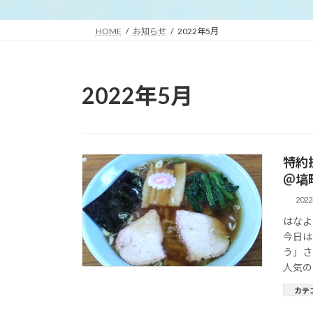
HOME
お知らせ
2022年5月
2022年5月
特約
＠塙
202
はなよ
今日は
う」さ
人気の
カテ