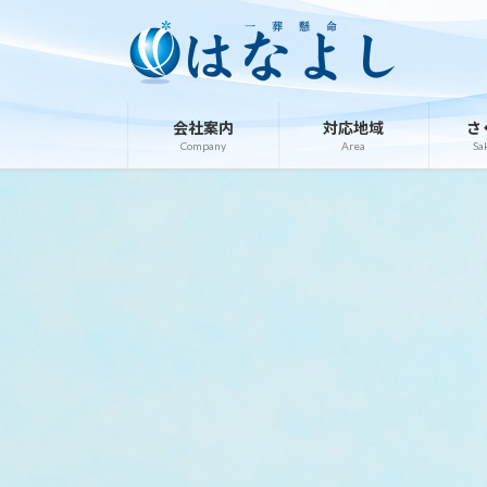
コ
ナ
ン
ビ
テ
ゲ
ン
ー
ツ
シ
会社案内
対応地域
さ
へ
ョ
Company
Area
Sa
ス
ン
キ
に
ッ
移
プ
動